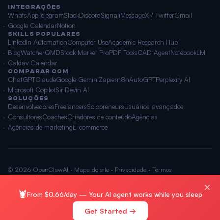
INTEGRAÇÕES
WhatsApp
Telegram
Slack
Discord
Signal
iMessage
X / Twitter
Gmail
Google Calendar
Notion
SKILLS POPULARES
LinkedIn Automation
Computer Use
Academic Research Hub
BlogWatcher
QMD
Stock Market Pro
PDF Tools
CAD Agent
NotebookLM
Caldav Calendar
COMPARAR COM
ChatGPT
Claude
Google Gemini
Zapier
n8n
AutoGPT
Perplexity AI
Microsoft Copilot
Siri
Devin AI
SOLUÇÕES
Desenvolvedores
Freelancers
Solopreneurs
Usuários avançados
Consultores
Coaches
Criadores de conteúdo
Agências
Agências de marketing
E-commerce
© 2026 OpenClawAI ·
Mapa do site
·
Privacidade
·
Termos
🌐 Português
×
🦞
From $0.66/day — Your AI agent works while you sleep
Get Started →