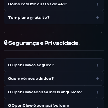
Como reduzir custos de API?
Tem plano gratuito?
🔒 Segurança e Privacidade
O OpenClaw é seguro?
Quem vê meus dados?
O OpenClaw acessa meus arquivos?
O OpenClaw é compatível com