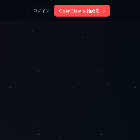
ログイン
OpenClaw を始める →