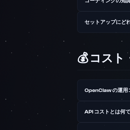
コーディングの知
セットアップにど
💰 コス
OpenClaw の
API コストとは何