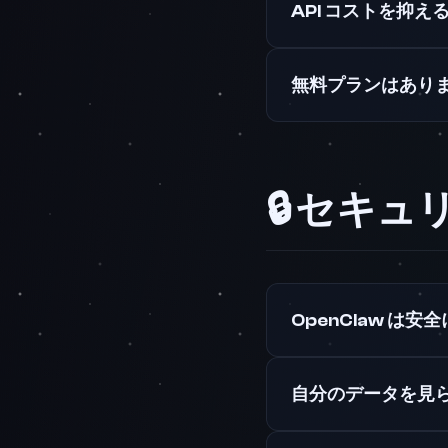
API コストを抑え
無料プランはあり
🔒 セキ
OpenClaw は
自分のデータを見