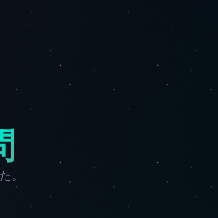
問
した。