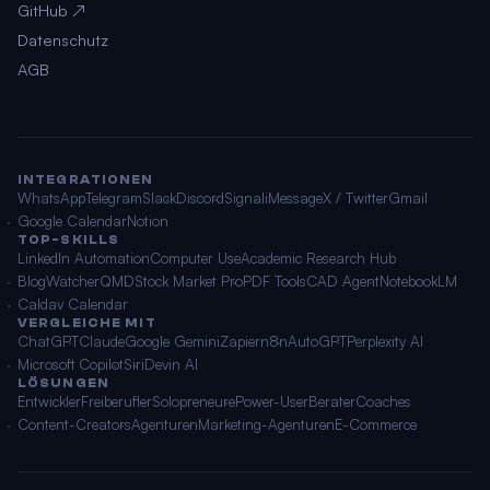
GitHub ↗
Datenschutz
AGB
INTEGRATIONEN
WhatsApp
Telegram
Slack
Discord
Signal
iMessage
X / Twitter
Gmail
Google Calendar
Notion
TOP-SKILLS
LinkedIn Automation
Computer Use
Academic Research Hub
BlogWatcher
QMD
Stock Market Pro
PDF Tools
CAD Agent
NotebookLM
Caldav Calendar
VERGLEICHE MIT
ChatGPT
Claude
Google Gemini
Zapier
n8n
AutoGPT
Perplexity AI
Microsoft Copilot
Siri
Devin AI
LÖSUNGEN
Entwickler
Freiberufler
Solopreneure
Power-User
Berater
Coaches
Content-Creators
Agenturen
Marketing-Agenturen
E-Commerce