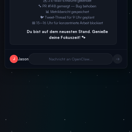
✉️ 3 E-Mail-Entwürfe gesendet
🔧 PR #148 gemergt — Bug behoben
📊 Metrikbericht gespeichert
🐦 Tweet-Thread für 9 Uhr geplant
📅 15–16 Uhr für konzentrierte Arbeit blockiert
Du bist auf dem neuesten Stand. Genieße
deine Fokuszeit! 🐾
→
Jason
Nachricht an OpenClaw...
J