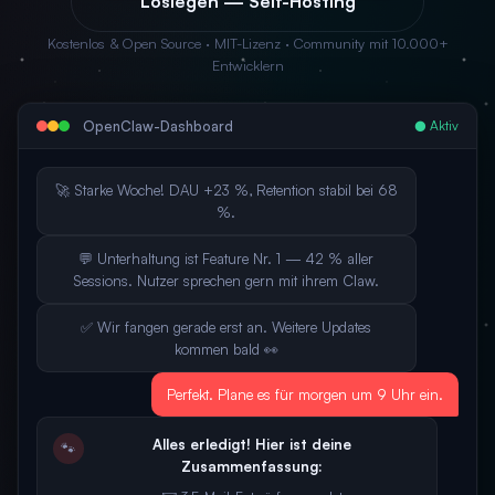
Loslegen — Self-Hosting
Kostenlos & Open Source · MIT-Lizenz · Community mit 10.000+
Entwicklern
OpenClaw-Dashboard
● Aktiv
🚀 Starke Woche! DAU +23 %, Retention stabil bei 68
%.
💬 Unterhaltung ist Feature Nr. 1 — 42 % aller
Sessions. Nutzer sprechen gern mit ihrem Claw.
✅ Wir fangen gerade erst an. Weitere Updates
kommen bald 👀
Perfekt. Plane es für morgen um 9 Uhr ein.
Alles erledigt! Hier ist deine
🐾
Zusammenfassung: