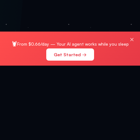
×
🦞
From $0.66/day — Your AI agent works while you sleep
Get Started →
⭐
👥
357K+
GitHub-Sterne
190K+
Nutzer
Open Source
Selbst hostbar
MIT-Lizenz