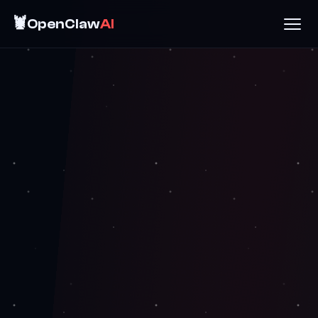
🦞
OpenClaw
AI