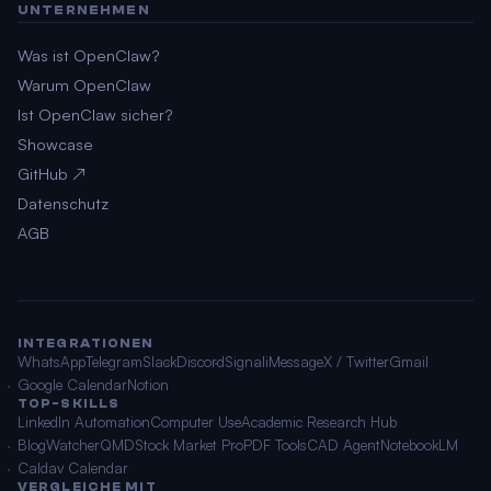
UNTERNEHMEN
Was ist OpenClaw?
Warum OpenClaw
Ist OpenClaw sicher?
Showcase
GitHub ↗
Datenschutz
AGB
INTEGRATIONEN
WhatsApp
Telegram
Slack
Discord
Signal
iMessage
X / Twitter
Gmail
Google Calendar
Notion
TOP-SKILLS
LinkedIn Automation
Computer Use
Academic Research Hub
BlogWatcher
QMD
Stock Market Pro
PDF Tools
CAD Agent
NotebookLM
Caldav Calendar
VERGLEICHE MIT