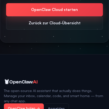
OpenClaw Cloud starten
Zurück zur Cloud-Übersicht
🦞
OpenClaw
AI
The open-source AI assistant that actually does things.
Manage your inbox, calendar, code, and smart home — from
any chat app.
OpenClaw holen →
Anmelden