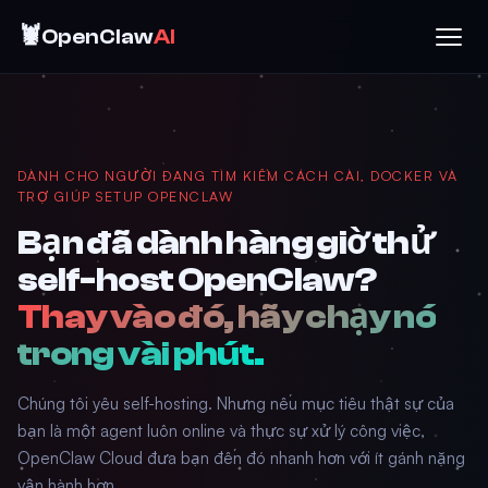
🦞
OpenClaw
AI
DÀNH CHO NGƯỜI ĐANG TÌM KIẾM CÁCH CÀI, DOCKER VÀ
TRỢ GIÚP SETUP OPENCLAW
Bạn đã dành hàng giờ thử
self-host OpenClaw?
Thay vào đó, hãy chạy nó
trong vài phút.
Chúng tôi yêu self-hosting. Nhưng nếu mục tiêu thật sự của
bạn là một agent luôn online và thực sự xử lý công việc,
OpenClaw Cloud đưa bạn đến đó nhanh hơn với ít gánh nặng
vận hành hơn.