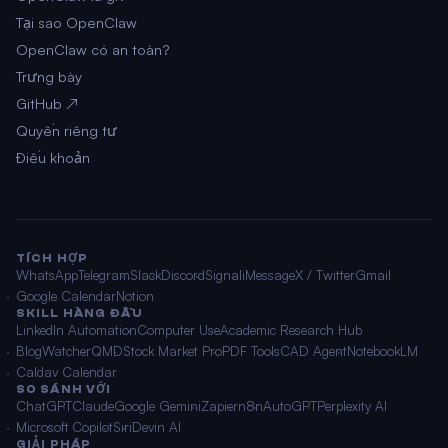
Tại sao OpenClaw
OpenClaw có an toàn?
Trưng bày
GitHub ↗
Quyền riêng tư
Điều khoản
TÍCH HỢP
WhatsApp
Telegram
Slack
Discord
Signal
iMessage
X / Twitter
Gmail
Google Calendar
Notion
SKILL HÀNG ĐẦU
LinkedIn Automation
Computer Use
Academic Research Hub
BlogWatcher
QMD
Stock Market Pro
PDF Tools
CAD Agent
NotebookLM
Caldav Calendar
SO SÁNH VỚI
ChatGPT
Claude
Google Gemini
Zapier
n8n
AutoGPT
Perplexity AI
Microsoft Copilot
Siri
Devin AI
GIẢI PHÁP