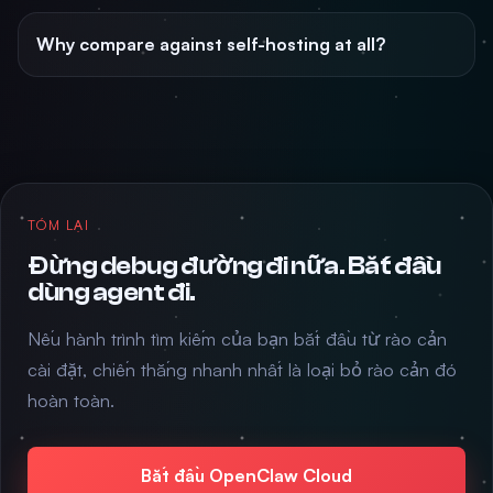
Why compare against self-hosting at all?
TÓM LẠI
Đừng debug đường đi nữa. Bắt đầu
dùng agent đi.
Nếu hành trình tìm kiếm của bạn bắt đầu từ rào cản
cài đặt, chiến thắng nhanh nhất là loại bỏ rào cản đó
hoàn toàn.
Bắt đầu OpenClaw Cloud