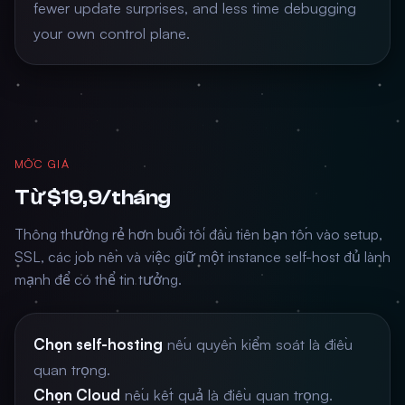
fewer update surprises, and less time debugging
your own control plane.
MỐC GIÁ
Từ $19,9/tháng
Thông thường rẻ hơn buổi tối đầu tiên bạn tốn vào setup,
SSL, các job nền và việc giữ một instance self-host đủ lành
mạnh để có thể tin tưởng.
Chọn self-hosting
nếu quyền kiểm soát là điều
quan trọng.
Chọn Cloud
nếu kết quả là điều quan trọng.