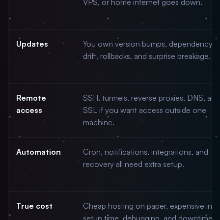
VPS, or home internet goes down.
Updates
You own version bumps, dependency
drift, rollbacks, and surprise breakage.
Remote
SSH, tunnels, reverse proxies, DNS, and
access
SSL if you want access outside one
machine.
Automation
Cron, notifications, integrations, and
recovery all need extra setup.
True cost
Cheap hosting on paper, expensive in
setup time, debugging, and downtime.