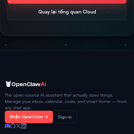
Quay lại tổng quan Cloud
🦞
OpenClaw
AI
The open-source AI assistant that actually does things.
Manage your inbox, calendar, code, and smart home — from
any chat app.
Nhận OpenClaw →
Sign in