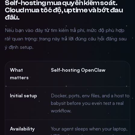
Self-hosting mua quyền kiểm soát.
Cloud mua tốc độ, uptime và bớt đau
đầu.
Nếu bạn vào đây từ tìm kiếm trả phí, mức độ phù hợp
rất quan trọng: trang này trả lời đúng câu hỏi đằng sau
ý định setup.
What
Self-hosting OpenClaw
matters
Initial setup
Docker, ports, env files, and a host to
babysit before you even test a real
workflow.
Availability
Your agent sleeps when your laptop,