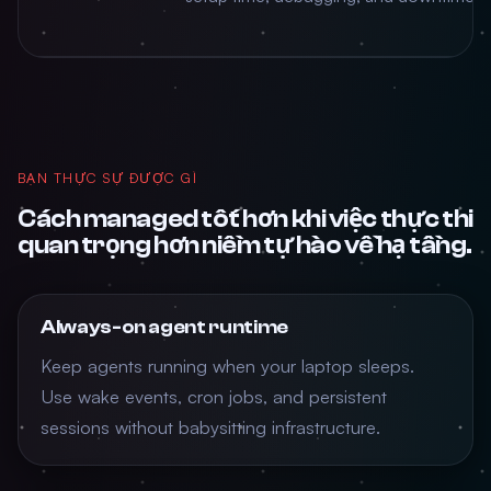
BẠN THỰC SỰ ĐƯỢC GÌ
Cách managed tốt hơn khi việc thực thi
quan trọng hơn niềm tự hào về hạ tầng.
Always-on agent runtime
Keep agents running when your laptop sleeps.
Use wake events, cron jobs, and persistent
sessions without babysitting infrastructure.