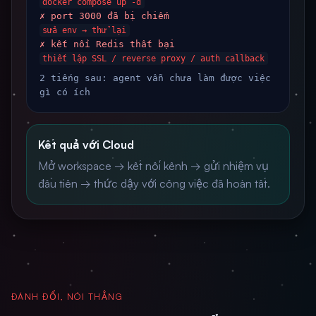
docker compose up -d
✗ port 3000 đã bị chiếm
sửa env → thử lại
✗ kết nối Redis thất bại
thiết lập SSL / reverse proxy / auth callback
2 tiếng sau: agent vẫn chưa làm được việc
gì có ích
Kết quả với Cloud
Mở workspace → kết nối kênh → gửi nhiệm vụ
đầu tiên → thức dậy với công việc đã hoàn tất.
ĐÁNH ĐỔI, NÓI THẲNG