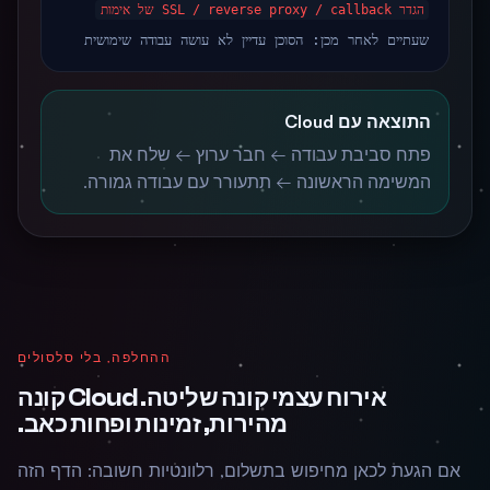
הגדר SSL / reverse proxy / callback של אימות
שעתיים לאחר מכן: הסוכן עדיין לא עושה עבודה שימושית
התוצאה עם Cloud
פתח סביבת עבודה ← חבר ערוץ ← שלח את
המשימה הראשונה ← תתעורר עם עבודה גמורה.
ההחלפה, בלי סלסולים
אירוח עצמי קונה שליטה. Cloud קונה
מהירות, זמינות ופחות כאב.
אם הגעת לכאן מחיפוש בתשלום, רלוונטיות חשובה: הדף הזה