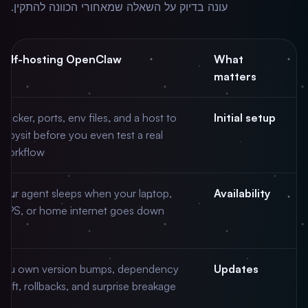
עונה בדיוק על השאלה שמאחורי הכוונה להתקין.
Self-hosting OpenClaw
What
matters
Docker, ports, env files, and a host to
Initial setup
babysit before you even test a real
workflow.
Your agent sleeps when your laptop,
Availability
VPS, or home internet goes down.
You own version bumps, dependency
Updates
drift, rollbacks, and surprise breakage.