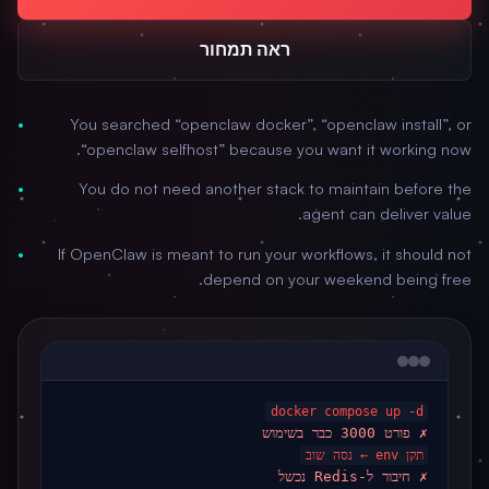
ראה תמחור
You searched “openclaw docker”, “openclaw install”, or
“openclaw selfhost” because you want it working now.
You do not need another stack to maintain before the
agent can deliver value.
If OpenClaw is meant to run your workflows, it should not
depend on your weekend being free.
docker compose up -d
✗ פורט 3000 כבר בשימוש
תקן env ← נסה שוב
✗ חיבור ל-Redis נכשל