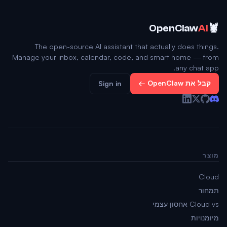
🦞
OpenClaw
AI
The open-source AI assistant that actually does things.
Manage your inbox, calendar, code, and smart home — from
any chat app.
קבל את OpenClaw ←
Sign in
מוצר
Cloud
תמחור
Cloud vs אחסון עצמי
מיומנויות