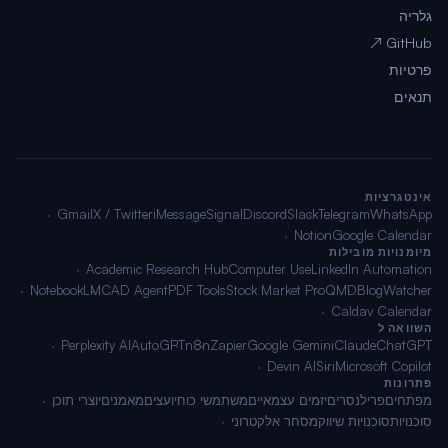
גלריה
GitHub ↗
פרטיות
תנאים
אינטגרציות
Gmail
X / Twitter
iMessage
Signal
Discord
Slack
Telegram
WhatsApp
Notion
Google Calendar
מיומנויות מובילות
Academic Research Hub
Computer Use
LinkedIn Automation
NotebookLM
CAD Agent
PDF Tools
Stock Market Pro
QMD
BlogWatcher
Caldav Calendar
השוואה ל
Perplexity AI
AutoGPT
n8n
Zapier
Google Gemini
Claude
ChatGPT
Devin AI
Siri
Microsoft Copilot
פתרונות
מפתחים
פרילנסרים
יזמים עצמאיים
משתמשי כוח
יועצים
מאמנים
יוצרי תוכן
סוכנויות
סוכנויות שיווק
מסחר אלקטרוני