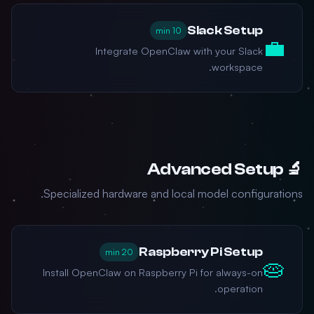
Slack Setup
10 min
💼
Integrate OpenClaw with your Slack
workspace.
🔬 Advanced Setup
Specialized hardware and local model configurations.
Raspberry Pi Setup
20 min
🥧
Install OpenClaw on Raspberry Pi for always-on
operation.