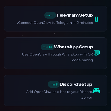
Telegram Setup
5 min
📱
Connect OpenClaw to Telegram in 5 minutes.
WhatsApp Setup
10 min
💬
Use OpenClaw through WhatsApp with QR
code pairing.
Discord Setup
8 min
🎮
Add OpenClaw as a bot to your Discord
server.