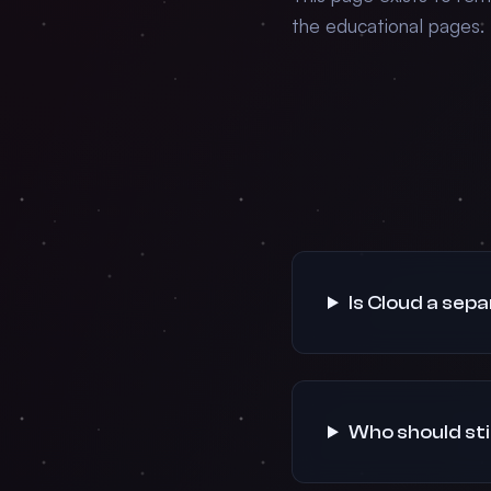
the educational pages.
Is Cloud a se
Who should stil