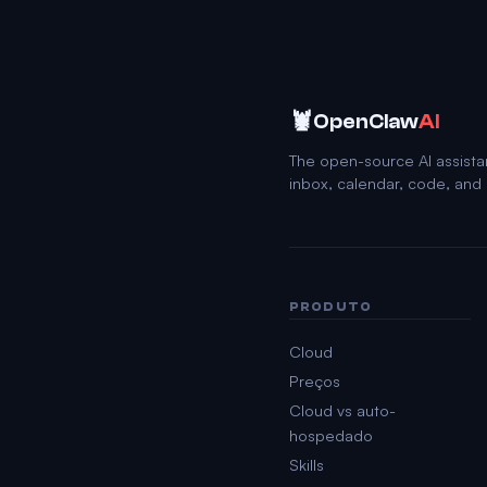
🦞
OpenClaw
AI
The open-source AI assista
inbox, calendar, code, an
PRODUTO
Cloud
Preços
Cloud vs auto-
hospedado
Skills