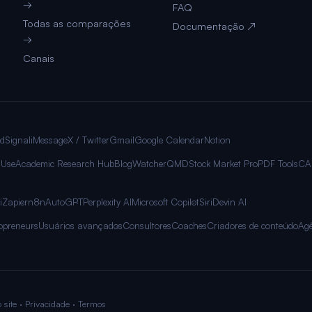
→
FAQ
Todas as comparações
Documentação ↗
→
Canais
rd
Signal
iMessage
X / Twitter
Gmail
Google Calendar
Notion
 Use
Academic Research Hub
BlogWatcher
QMD
Stock Market Pro
PDF Tools
CA
i
Zapier
n8n
AutoGPT
Perplexity AI
Microsoft Copilot
Siri
Devin AI
opreneurs
Usuários avançados
Consultores
Coaches
Criadores de conteúdo
Agê
 site
·
Privacidade
·
Termos