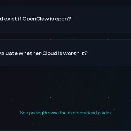
 exist if OpenClaw is open?
valuate whether Cloud is worth it?
See pricing
Browse the directory
Read guides