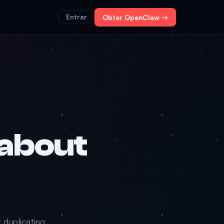
Entrar
Obter OpenClaw →
about
 duplicating