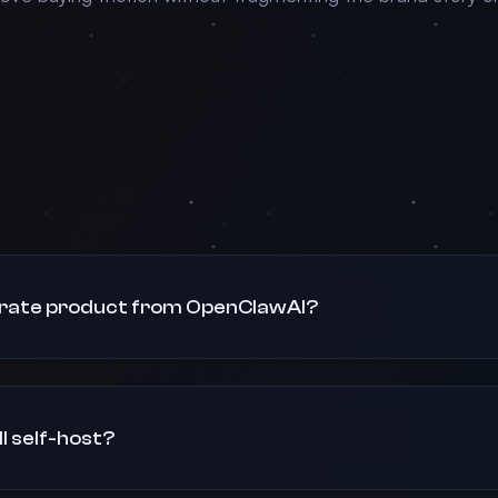
parate product from OpenClawAI?
l self-host?