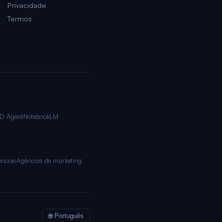
Privacidade
Termos
D Agent
NotebookLM
ncias
Agências de marketing
🌐 Português