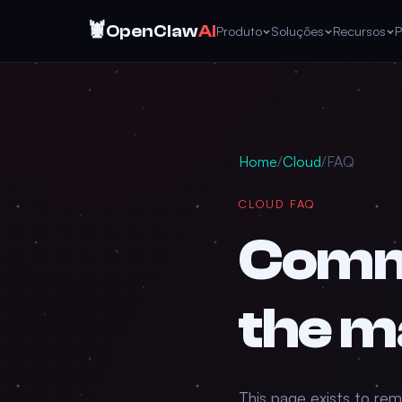
🦞
OpenClaw
AI
Produto
Soluções
Recursos
P
Home
/
Cloud
/
FAQ
CLOUD FAQ
Comm
the m
This page exists to rem