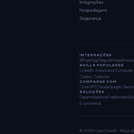
Integrações
Hospedagem
Segurança
INTEGRAÇÕES
WhatsApp
Telegram
Slack
Disco
SKILLS POPULARES
LinkedIn Automation
Computer
Caldav Calendar
COMPARAR COM
ChatGPT
Claude
Google Gemin
SOLUÇÕES
Desenvolvedores
Freelancers
Sol
E-commerce
© 2026 OpenClawAI ·
Mapa do