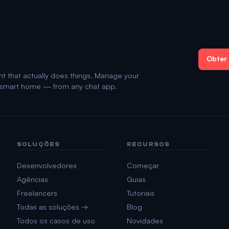
Obter
nt that actually does things. Manage your
d smart home — from any chat app.
SOLUÇÕES
RECURSOS
Desenvolvedores
Começar
Agências
Guias
Freelancers
Tutoriais
Todas as soluções →
Blog
Todos os casos de uso
Novidades