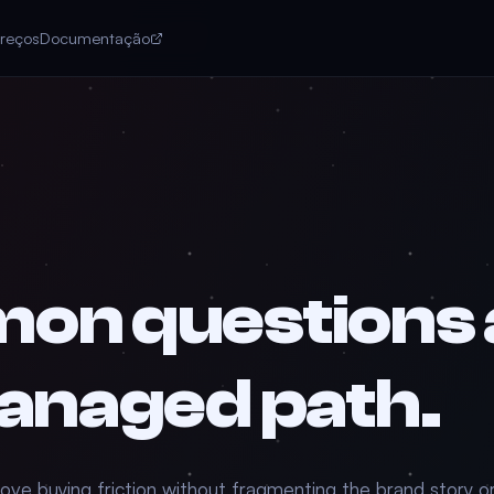
reços
Documentação
on questions 
anaged path.
ove buying friction without fragmenting the brand story or