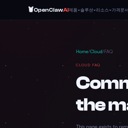
🦞
OpenClaw
AI
제품
솔루션
리소스
가격
문
Home
/
Cloud
/
FAQ
CLOUD FAQ
Comm
the m
This page exists to rem