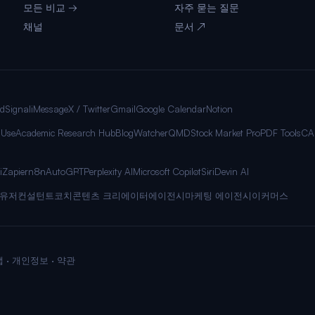
모든 비교 →
자주 묻는 질문
채널
문서 ↗
rd
Signal
iMessage
X / Twitter
Gmail
Google Calendar
Notion
 Use
Academic Research Hub
BlogWatcher
QMD
Stock Market Pro
PDF Tools
CA
i
Zapier
n8n
AutoGPT
Perplexity AI
Microsoft Copilot
Siri
Devin AI
 유저
컨설턴트
코치
콘텐츠 크리에이터
에이전시
마케팅 에이전시
이커머스
맵
·
개인정보
·
약관