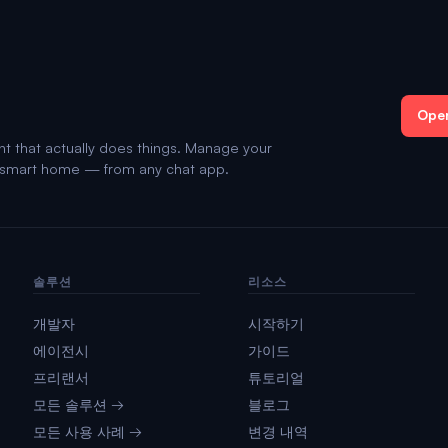
Ope
nt that actually does things. Manage your
d smart home — from any chat app.
솔루션
리소스
개발자
시작하기
에이전시
가이드
프리랜서
튜토리얼
모든 솔루션 →
블로그
모든 사용 사례 →
변경 내역