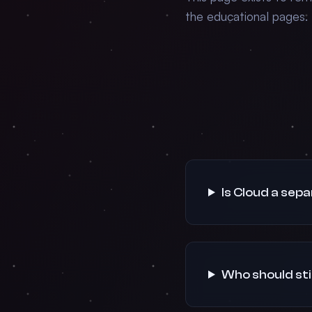
the educational pages.
Is Cloud a se
Who should stil