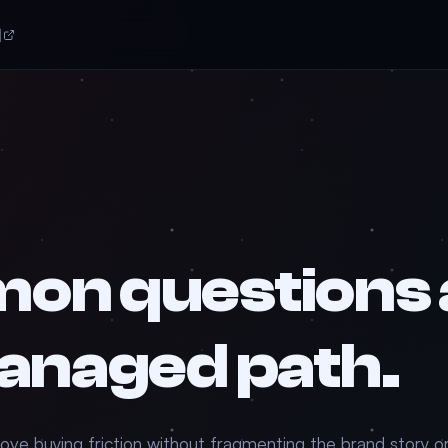
서
on questions 
anaged path.
ove buying friction without fragmenting the brand story or