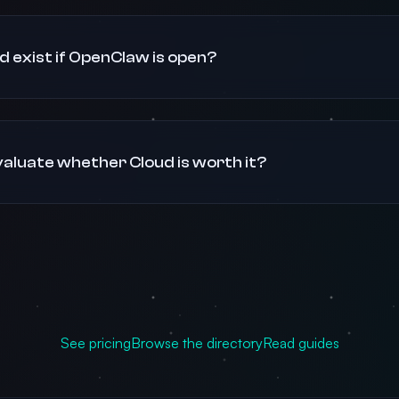
 exist if OpenClaw is open?
valuate whether Cloud is worth it?
See pricing
Browse the directory
Read guides