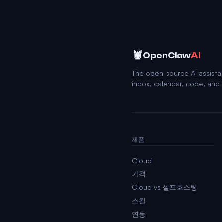
🦞
OpenClaw
AI
The open-source AI assista
inbox, calendar, code, an
제품
Cloud
가격
Cloud vs 셀프호스팅
스킬
연동