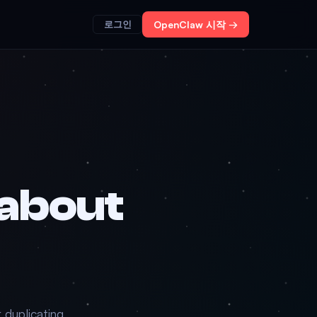
로그인
OpenClaw 시작 →
about
 duplicating