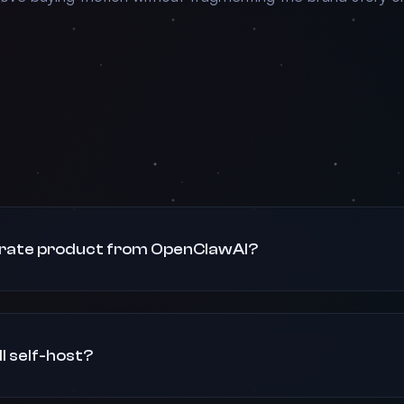
parate product from OpenClawAI?
l self-host?