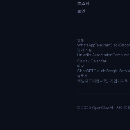
호스팅
보안
연동
WhatsApp
Telegram
Slack
Disco
인기 스킬
LinkedIn Automation
Computer
Caldav Calendar
비교
ChatGPT
Claude
Google Gemin
솔루션
개발자
프리랜서
1인 기업가
파워
© 2026 OpenClawAI ·
사이트