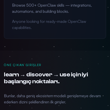
Browse 500+ OpenClaw skills — integrations,
automations, and building blocks.
Anyone looking for ready-made OpenClaw
capabilities.
ÖNE ÇIKAN GIRIŞLER
learn → discover → use için iyi
başlangıç noktaları.
Bunlar, daha geniş ekosistem modeli genişlemeye devam
ederken dizini şekillendiren ilk girişler.