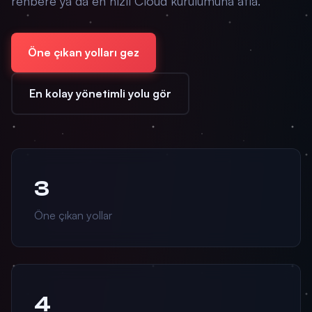
rehbere ya da en hızlı Cloud kurulumuna atla.
Öne çıkan yolları gez
En kolay yönetimli yolu gör
3
Öne çıkan yollar
4