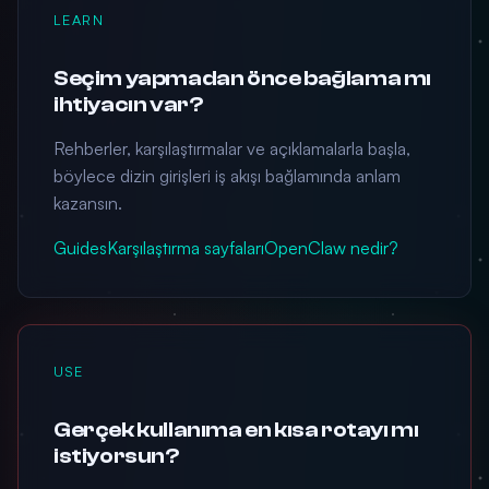
LEARN
Seçim yapmadan önce bağlama mı
ihtiyacın var?
Rehberler, karşılaştırmalar ve açıklamalarla başla,
böylece dizin girişleri iş akışı bağlamında anlam
kazansın.
Guides
Karşılaştırma sayfaları
OpenClaw nedir?
USE
Gerçek kullanıma en kısa rotayı mı
istiyorsun?