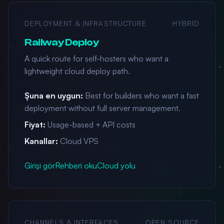
DEPLOYMENT & INFRASTRUCTURE
HYBRID
Railway Deploy
A quick route for self-hosters who want a
lightweight cloud deploy path.
Şuna en uygun:
Best for builders who want a fast
deployment without full server management.
Fiyat:
Usage-based + API costs
Kanallar:
Cloud VPS
Girişi gör
Rehberi oku
Cloud yolu
CHANNELS & INTERFACES
OPEN SOURCE