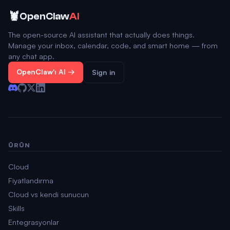
🦞
OpenClaw
AI
The open-source AI assistant that actually does things.
Manage your inbox, calendar, code, and smart home — from
any chat app.
OpenClaw'ı Al →
Sign in
ÜRÜN
Cloud
Fiyatlandırma
Cloud vs kendi sunucun
Skills
Entegrasyonlar