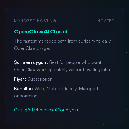
MANAGED HOSTING
HOSTED
OpenClawAI Cloud
The fastest managed path from curiosity to daily
OpenClaw usage.
Şuna en uygun:
Best for people who want
OpenClaw working quickly without owning infra.
Fiyat:
Subscription
Kanallar:
Web, Mobile-friendly, Managed
onboarding
Girişi gör
Rehberi oku
Cloud yolu