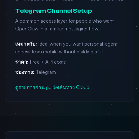
Telegram Channel Setup
A common access layer for people who want
OpenClaw in a familiar messaging flow.
เหมาะกับ:
Ideal when you want personal-agent
access from mobile without building a UI.
ราคา:
Free + API costs
ช่องทาง:
Telegram
ดูรายการ
อ่าน guide
เส้นทาง Cloud