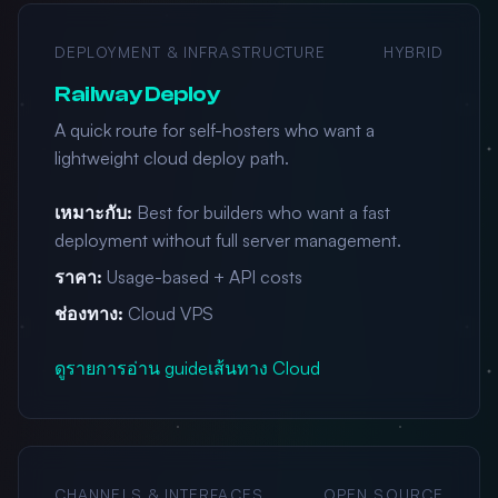
DEPLOYMENT & INFRASTRUCTURE
HYBRID
Railway Deploy
A quick route for self-hosters who want a
lightweight cloud deploy path.
เหมาะกับ:
Best for builders who want a fast
deployment without full server management.
ราคา:
Usage-based + API costs
ช่องทาง:
Cloud VPS
ดูรายการ
อ่าน guide
เส้นทาง Cloud
CHANNELS & INTERFACES
OPEN SOURCE