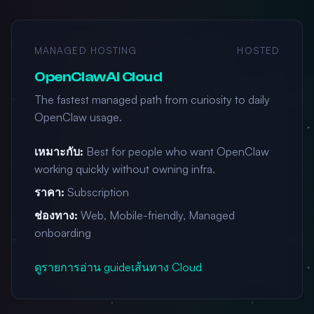
MANAGED HOSTING
HOSTED
OpenClawAI Cloud
The fastest managed path from curiosity to daily
OpenClaw usage.
เหมาะกับ:
Best for people who want OpenClaw
working quickly without owning infra.
ราคา:
Subscription
ช่องทาง:
Web, Mobile-friendly, Managed
onboarding
ดูรายการ
อ่าน guide
เส้นทาง Cloud