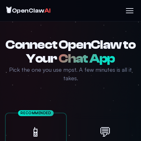
🦞
OpenClaw
AI
Connect OpenClaw to
Your
Chat App
Pick the one you use most. A few minutes is all it
takes.
RECOMMENDED
📱
💬