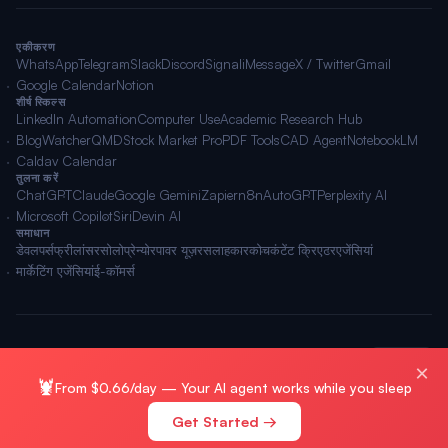
एकीकरण
WhatsApp
Telegram
Slack
Discord
Signal
iMessage
X / Twitter
Gmail
Google Calendar
Notion
शीर्ष स्किल्स
LinkedIn Automation
Computer Use
Academic Research Hub
BlogWatcher
QMD
Stock Market Pro
PDF Tools
CAD Agent
NotebookLM
Caldav Calendar
तुलना करें
ChatGPT
Claude
Google Gemini
Zapier
n8n
AutoGPT
Perplexity AI
Microsoft Copilot
Siri
Devin AI
समाधान
डेवलपर्स
फ्रीलांसर
सोलोप्रेन्योर
पावर यूज़र
सलाहकार
कोच
कंटेंट क्रिएटर
एजेंसियां
मार्केटिंग एजेंसियां
ई-कॉमर्स
© 2026 OpenClawAI ·
साइटमैप
·
गोपनीयता
·
नियम
🌐 हिन्दी
×
🦞
From $0.66/day — Your AI agent works while you sleep
Get Started →