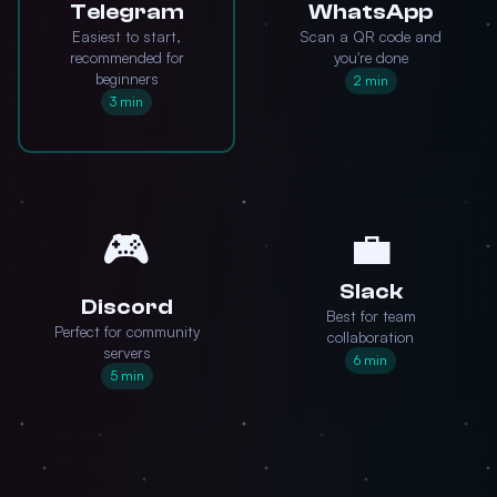
Telegram
WhatsApp
Easiest to start,
Scan a QR code and
recommended for
you're done
beginners
2 min
3 min
💼
🎮
Slack
Discord
Best for team
Perfect for community
collaboration
servers
6 min
5 min