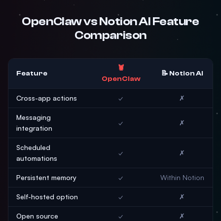
OpenClaw vs Notion AI Feature
Comparison
🦞
Feature
📝 Notion AI
OpenClaw
Cross-app actions
✓
✗
Messaging
✓
✗
integration
Scheduled
✓
✗
automations
Persistent memory
✓
Within Notion
Self-hosted option
✓
✗
Open source
✓
✗