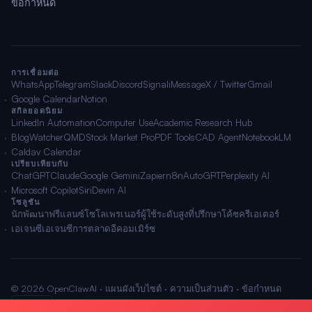
ข้อกำหนด
การเชื่อมต่อ
WhatsApp
Telegram
Slack
Discord
Signal
iMessage
X / Twitter
Gmail
Google Calendar
Notion
สกิลยอดนิยม
LinkedIn Automation
Computer Use
Academic Research Hub
BlogWatcher
QMD
Stock Market Pro
PDF Tools
CAD Agent
NotebookLM
Caldav Calendar
เปรียบเทียบกับ
ChatGPT
Claude
Google Gemini
Zapier
n8n
AutoGPT
Perplexity AI
Microsoft Copilot
Siri
Devin AI
โซลูชัน
นักพัฒนา
ฟรีแลนซ์
โซโลเพรเนอร์
ผู้ใช้ระดับสูง
ที่ปรึกษา
โค้ช
ครีเอเตอร์
เอเจนซี
เอเจนซีการตลาด
อีคอมเมิร์ซ
© 2026 OpenClawAI ·
แผนผังเว็บไซต์
·
ความเป็นส่วนตัว
·
ข้อกำหนด
🌐 ไทย