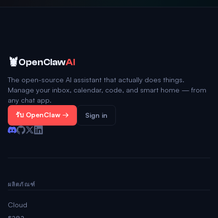
🦞
OpenClaw
AI
The open-source AI assistant that actually does things.
Manage your inbox, calendar, code, and smart home — from
any chat app.
รับ OpenClaw →
Sign in
ผลิตภัณฑ์
Cloud
ราคา