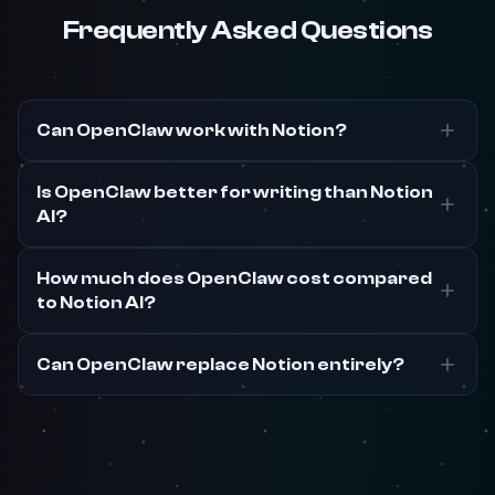
Frequently Asked Questions
Can OpenClaw work with Notion?
Is OpenClaw better for writing than Notion
AI?
How much does OpenClaw cost compared
to Notion AI?
Can OpenClaw replace Notion entirely?