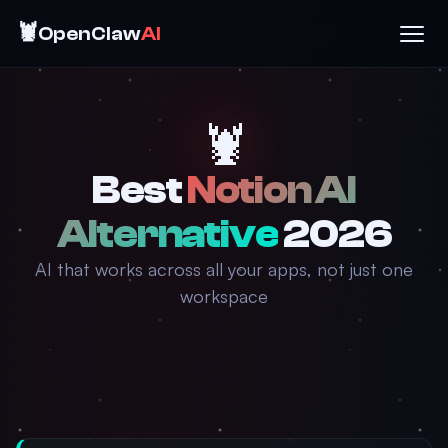
🦞
OpenClaw
AI
🦞
Best
Notion AI
Alternative
2026
AI that works across all your apps, not just one
workspace