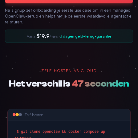
Na signup zet onboarding je eerste use case om in een managed
OpenClaw-setup en helpt het je de eerste waardevolle agentactie
te sturen.
$19.9
Vanaf
·
3 dagen geld-terug-garantie
/mnd
ZELF HOSTEN VS CLOUD
Het verschil is
47 seconden
Zelf hosten
$ git clone openclaw && docker compose up