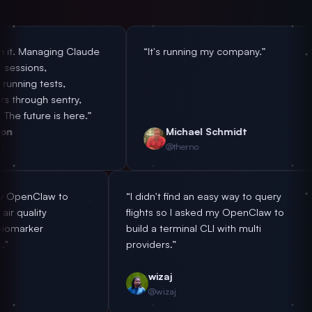
ing Claude
“It's running my company.”
“A
no
sts,
in
sentry,
no
 is here.”
em
Michael Schmidt
@therno
ding off to my OpenClaw to
“I didn't find an easy way t
e my room's air quality
flights so I asked my Open
rding to my biomarker
build a terminal CLI with mul
ization goals.”
providers.”
antonplex
wizaj
@antonplex
@wizaj