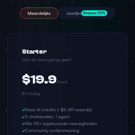
Maandelijks
Jaarlijks
Bespaar 32%
Starter
Voor de nieuwsgierige geest
$19.9
/mnd
$0.66/dag
✓
Basis AI-credits (~$5 API-waarde)
✓
3 chatkanalen, 1 agent
✓
Alle 55+ ingebouwde vaardigheden
✓
Community-ondersteuning