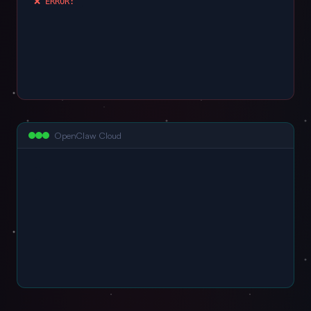
❌ ERROR: port 5
OpenClaw Cloud