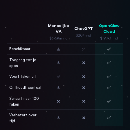
Menselijke
OpenClaw
ChatGPT
VA
Cloud
$20/mnd
$3-5K/mnd
$19.9/mnd
Beschikbaar
⚠️
✅
✅
Toegang tot je
⚠️
❌
✅
apps
Voert taken uit
✅
❌
✅
Onthoudt context
⚠️
❌
✅
Schaalt naar 100
❌
❌
✅
taken
Verbetert over
⚠️
❌
✅
tijd