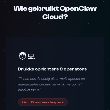
Wie gebruikt OpenClaw
Cloud?
🧑‍💻
Drukke oprichters & operators
“Ik heb een AI nodig die e-mail, agenda en
teamupdates beheert terwijl ik me op het
product focus.”
Gem. 12 uur/week bespaard