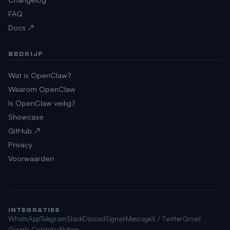
FAQ
Docs ↗
BEDRIJF
Wat is OpenClaw?
Waarom OpenClaw
Is OpenClaw veilig?
Showcase
GitHub ↗
Privacy
Voorwaarden
INTEGRATIES
WhatsApp
Telegram
Slack
Discord
Signal
iMessage
X / Twitter
Gmail
Google Calendar
Notion