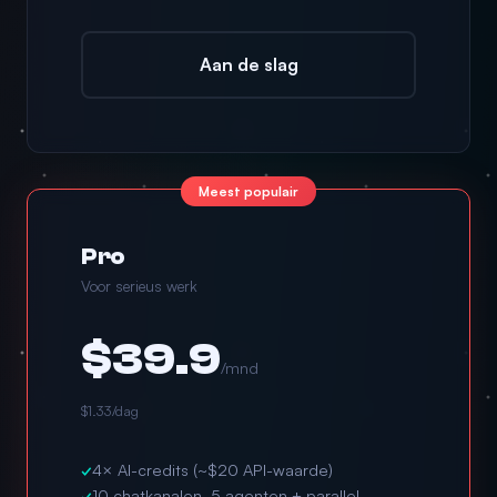
Aan de slag
Meest populair
Pro
Voor serieus werk
$39.9
/mnd
$1.33/dag
✓
4× AI-credits (~$20 API-waarde)
✓
10 chatkanalen, 5 agenten + parallel