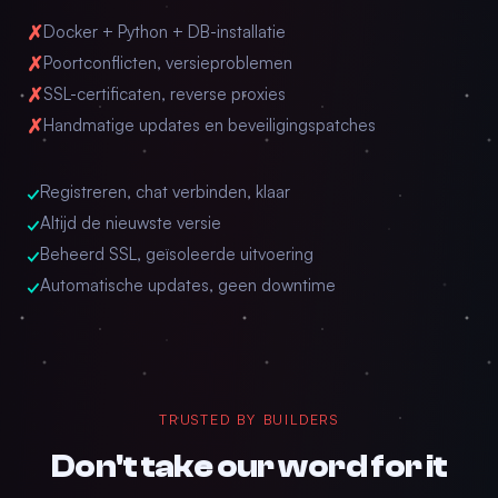
✗
Docker + Python + DB-installatie
✗
Poortconflicten, versieproblemen
✗
SSL-certificaten, reverse proxies
✗
Handmatige updates en beveiligingspatches
✓
Registreren, chat verbinden, klaar
✓
Altijd de nieuwste versie
✓
Beheerd SSL, geïsoleerde uitvoering
✓
Automatische updates, geen downtime
TRUSTED BY BUILDERS
Don't take our word for it