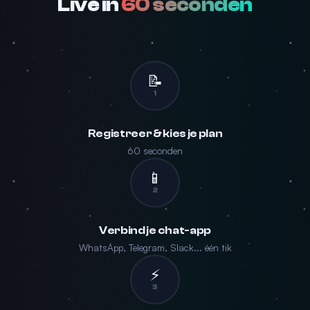
Live in
60 seconden
📝
1
Registreer & kies je plan
60 seconden
📱
2
Verbind je chat-app
WhatsApp, Telegram, Slack... één tik
⚡
3